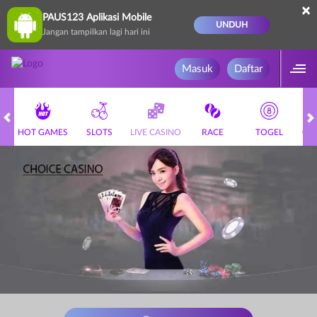
×
PAUS123 Aplikasi Mobile
UNDUH
Jangan tampilkan lagi hari ini
Masuk
Daftar
HOT GAMES
SLOTS
LIVE CASINO
RACE
TOGEL
OL