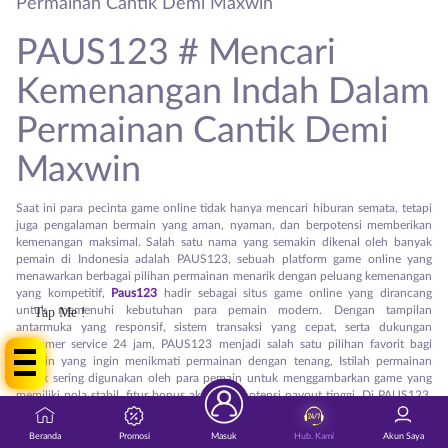
Permainan Cantik Demi Maxwin
PAUS123 # Mencari
Kemenangan Indah Dalam
Permainan Cantik Demi
Maxwin
Saat ini para pecinta game online tidak hanya mencari hiburan semata, tetapi
juga pengalaman bermain yang aman, nyaman, dan berpotensi memberikan
kemenangan maksimal. Salah satu nama yang semakin dikenal oleh banyak
pemain di Indonesia adalah PAUS123, sebuah platform game online yang
menawarkan berbagai pilihan permainan menarik dengan peluang kemenangan
yang kompetitif,
Paus123
hadir sebagai situs game online yang dirancang
untuk memenuhi kebutuhan para pemain modern. Dengan tampilan
Tap Me !
antarmuka yang responsif, sistem transaksi yang cepat, serta dukungan
customer service 24 jam, PAUS123 menjadi salah satu pilihan favorit bagi
pemain yang ingin menikmati permainan dengan tenang, Istilah permainan
cantik sering digunakan oleh para pemain untuk menggambarkan game yang
memiliki pola stabil, fitur bonus aktif, dan potensi payout tinggi. Di PAUS123,
pemain dapat menemukan banyak game yang masuk dalam kategori ini, Setiap
kategori menawarkan pengalaman berbeda, sehingga pemain dapat memilih
Beranda
Promosi
Masuk
Hub. Kami
Akun Saya
permainan yang paling sesuai dengan gaya bermain masing-masing, PAUS123