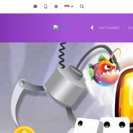
HOT GAMES
SL