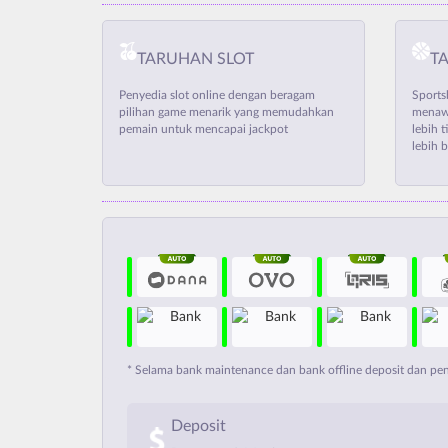
TARUHAN SLOT
T
Penyedia slot online dengan beragam
Sports
pilihan game menarik yang memudahkan
menawa
pemain untuk mencapai jackpot
lebih 
lebih 
* Selama bank maintenance dan bank offline deposit dan pen
Deposit