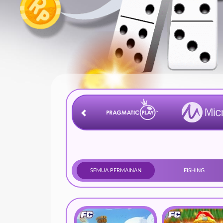
SEMUA PERMAINAN
FISHING