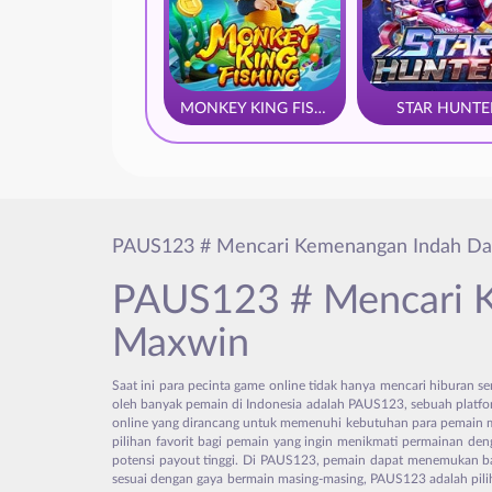
MONKEY KING FISHING
STAR HUNTE
PAUS123 # Mencari Kemenangan Indah Da
PAUS123 # Mencari K
Maxwin
Saat ini para pecinta game online tidak hanya mencari hiburan
oleh banyak pemain di Indonesia adalah PAUS123, sebuah platf
online yang dirancang untuk memenuhi kebutuhan para pemain mo
pilihan favorit bagi pemain yang ingin menikmati permainan den
potensi payout tinggi. Di PAUS123, pemain dapat menemukan ba
sesuai dengan gaya bermain masing-masing, PAUS123 adalah pil