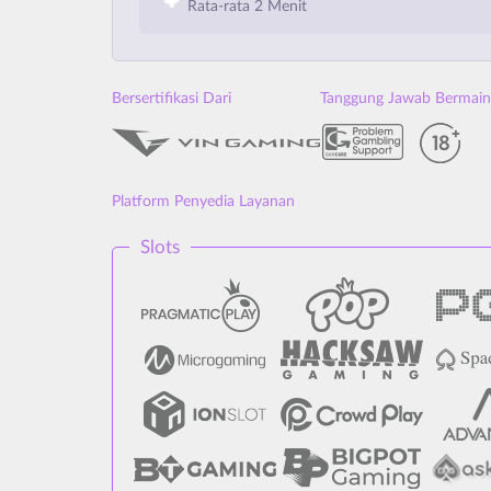
Rata-rata 2 Menit
Bersertifikasi Dari
Tanggung Jawab Bermain
Platform Penyedia Layanan
Slots