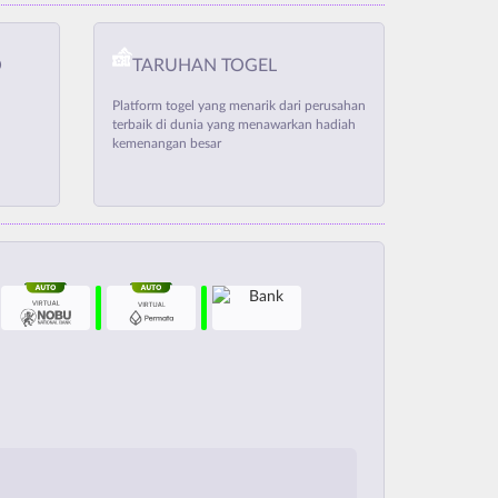
O
TARUHAN TOGEL
Platform togel yang menarik dari perusahan
terbaik di dunia yang menawarkan hadiah
kemenangan besar