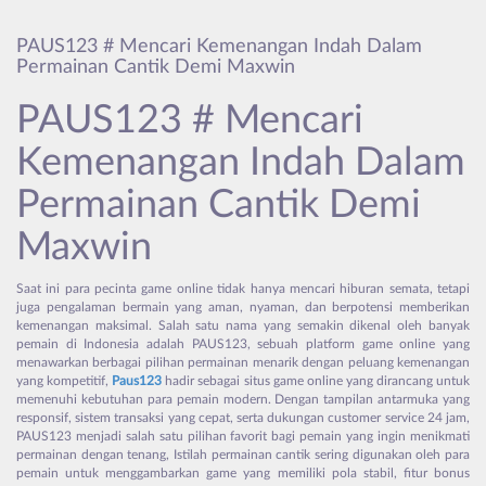
PAUS123 # Mencari Kemenangan Indah Dalam
Permainan Cantik Demi Maxwin
PAUS123 # Mencari
Kemenangan Indah Dalam
Permainan Cantik Demi
Maxwin
Saat ini para pecinta game online tidak hanya mencari hiburan semata, tetapi
juga pengalaman bermain yang aman, nyaman, dan berpotensi memberikan
kemenangan maksimal. Salah satu nama yang semakin dikenal oleh banyak
pemain di Indonesia adalah PAUS123, sebuah platform game online yang
menawarkan berbagai pilihan permainan menarik dengan peluang kemenangan
yang kompetitif,
Paus123
hadir sebagai situs game online yang dirancang untuk
memenuhi kebutuhan para pemain modern. Dengan tampilan antarmuka yang
responsif, sistem transaksi yang cepat, serta dukungan customer service 24 jam,
PAUS123 menjadi salah satu pilihan favorit bagi pemain yang ingin menikmati
permainan dengan tenang, Istilah permainan cantik sering digunakan oleh para
pemain untuk menggambarkan game yang memiliki pola stabil, fitur bonus