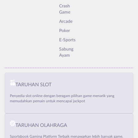
Crash
Game
Arcade
Poker
E-Sports
Sabung
Ayam
TARUHAN SLOT
Penyedia slot online dengan beragam pilihan game menarik yang
memudahkan pemain untuk mencapai jackpot
TARUHAN OLAHRAGA
Sportsbook Gaming Platform Terbaik menawarkan lebih banyak game,