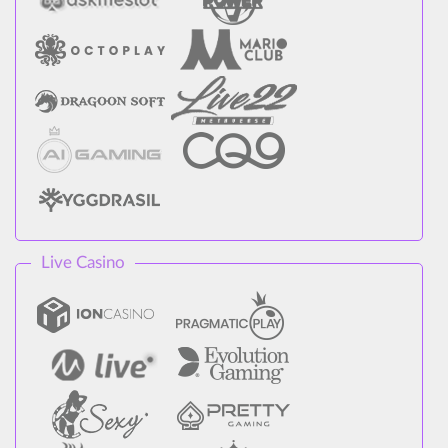
Live Casino