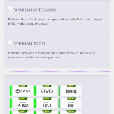
TARUHAN LIVE KASINO
Platform Pilihan bagi perusahaan-perusahaan terbaik di dunia, dengan
pilihan variasi game terbanyak
TARUHAN TOGEL
Platform togel yang menarik dari perusahan terbaik di dunia yang
menawarkan hadiah kemenangan besar