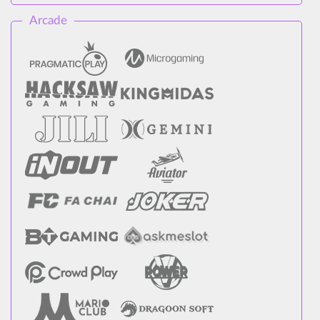
Arcade